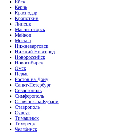
Ейск
Керчь
Краснодар
Кропоткин
Липецк
Магнитогорск
Майкоп
Москва
Нижневартовск
Нижний Новгород
Новороссийск
Новосибирск
Омск
Пермь
Ростов-на-Дону
Санкт-Петербург
Севастополь
Симферополь
Славянск-на-Кубани
Ставрополь
Сургут
Тимашевск
Тихорецк
Челябинск