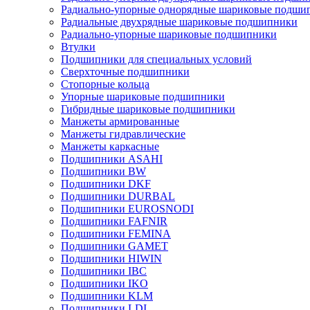
Радиально-упорные однорядные шариковые подши
Радиальные двухрядные шариковые подшипники
Радиально-упорные шариковые подшипники
Втулки
Подшипники для специальных условий
Сверхточные подшипники
Стопорные кольца
Упорные шариковые подшипники
Гибридные шариковые подшипники
Манжеты армированные
Манжеты гидравлические
Манжеты каркасные
Подшипники ASAHI
Подшипники BW
Подшипники DKF
Подшипники DURBAL
Подшипники EUROSNODI
Подшипники FAFNIR
Подшипники FEMINA
Подшипники GAMET
Подшипники HIWIN
Подшипники IBC
Подшипники IKO
Подшипники KLM
Подшипники LDI