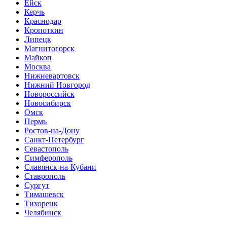
Ейск
Керчь
Краснодар
Кропоткин
Липецк
Магнитогорск
Майкоп
Москва
Нижневартовск
Нижний Новгород
Новороссийск
Новосибирск
Омск
Пермь
Ростов-на-Дону
Санкт-Петербург
Севастополь
Симферополь
Славянск-на-Кубани
Ставрополь
Сургут
Тимашевск
Тихорецк
Челябинск