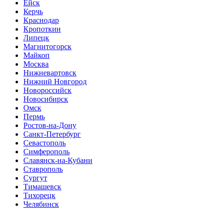
Ейск
Керчь
Краснодар
Кропоткин
Липецк
Магнитогорск
Майкоп
Москва
Нижневартовск
Нижний Новгород
Новороссийск
Новосибирск
Омск
Пермь
Ростов-на-Дону
Санкт-Петербург
Севастополь
Симферополь
Славянск-на-Кубани
Ставрополь
Сургут
Тимашевск
Тихорецк
Челябинск