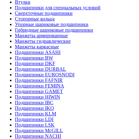
Втулки
Подшипники для специальных условий
Сверхточные подшипники
Стопорные кольца
Упорные шариковые подшипники
Гибридные шариковые подшипники
Манжеты армированные
Манжеты гидравлические
Манжеты каркасные
Подшипники ASAHI
Подшипники BW
Подшипники DKF
Подшипники DURBAL
Подшипники EUROSNODI
Подшипники FAFNIR
Подшипники FEMINA
Подшипники GAMET
Подшипники HIWIN
Подшипники IBC
Подшипники IKO
Подшипники KLM
Подшипники LDI
Подшипники LSK
Подшипники McGILL
Подшипники NACHI