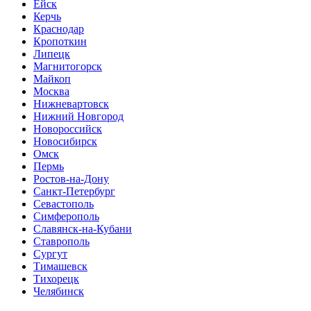
Ейск
Керчь
Краснодар
Кропоткин
Липецк
Магнитогорск
Майкоп
Москва
Нижневартовск
Нижний Новгород
Новороссийск
Новосибирск
Омск
Пермь
Ростов-на-Дону
Санкт-Петербург
Севастополь
Симферополь
Славянск-на-Кубани
Ставрополь
Сургут
Тимашевск
Тихорецк
Челябинск