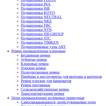
Подшипники INA
Подшипники ISB
Подшипники KOYO
Подшипники NEUTRAL
Подшипники NKE
Подшипники FBC
Подшипники NTN
Подшипники ПВ-GROUP
Подшипники STC
Подшипники TIMKEN
Подшипниковые узлы ART
Ремни промышленные клиновые
Бесшовные ремни
Зубчатые ремни
Клиновые ремни
Плоские ремни
Полиуретановые ремни
Приборы и инструменты для монтажа и контроля
Ремни плоские для банкоматов
Ремни протяжные
Сельскохозяйственные ремни
Транспортирующие ремни
Цепи промышленные роликовые приводные
Самосмазывающиеся, необслуживаемые цепи