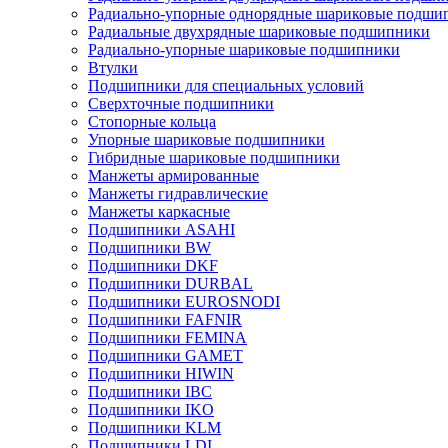
Радиально-упорные однорядные шариковые подши
Радиальные двухрядные шариковые подшипники
Радиально-упорные шариковые подшипники
Втулки
Подшипники для специальных условий
Сверхточные подшипники
Стопорные кольца
Упорные шариковые подшипники
Гибридные шариковые подшипники
Манжеты армированные
Манжеты гидравлические
Манжеты каркасные
Подшипники ASAHI
Подшипники BW
Подшипники DKF
Подшипники DURBAL
Подшипники EUROSNODI
Подшипники FAFNIR
Подшипники FEMINA
Подшипники GAMET
Подшипники HIWIN
Подшипники IBC
Подшипники IKO
Подшипники KLM
Подшипники LDI