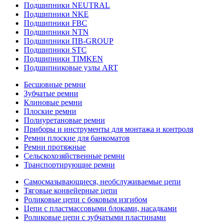
Подшипники NEUTRAL
Подшипники NKE
Подшипники FBC
Подшипники NTN
Подшипники ПВ-GROUP
Подшипники STC
Подшипники TIMKEN
Подшипниковые узлы ART
Бесшовные ремни
Зубчатые ремни
Клиновые ремни
Плоские ремни
Полиуретановые ремни
Приборы и инструменты для монтажа и контроля
Ремни плоские для банкоматов
Ремни протяжные
Сельскохозяйственные ремни
Транспортирующие ремни
Самосмазывающиеся, необслуживаемые цепи
Тяговые конвейерные цепи
Роликовые цепи с боковым изгибом
Цепи с пластмассовыми блоками, насадками
Роликовые цепи с зубчатыми пластинами