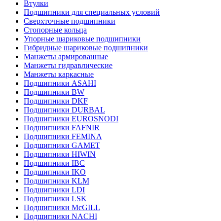
Втулки
Подшипники для специальных условий
Сверхточные подшипники
Стопорные кольца
Упорные шариковые подшипники
Гибридные шариковые подшипники
Манжеты армированные
Манжеты гидравлические
Манжеты каркасные
Подшипники ASAHI
Подшипники BW
Подшипники DKF
Подшипники DURBAL
Подшипники EUROSNODI
Подшипники FAFNIR
Подшипники FEMINA
Подшипники GAMET
Подшипники HIWIN
Подшипники IBC
Подшипники IKO
Подшипники KLM
Подшипники LDI
Подшипники LSK
Подшипники McGILL
Подшипники NACHI