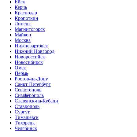
Ейск
Керчь
Краснодар
Кропоткин
Липецк
Магнитогорск
Майкоп
Москва
Нижневартовск
Нижний Новгород
Новороссийск
Новосибирск
Омск
Пермь
Ростов-на-Дону
Санкт-Петербург
Севастополь
Симферополь
Славянск-на-Кубани
Ставрополь
Сургут
Тимашевск
Тихорецк
Челябинск