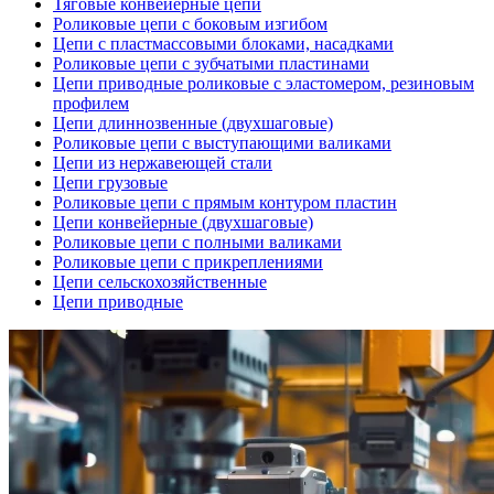
Тяговые конвейерные цепи
Роликовые цепи с боковым изгибом
Цепи с пластмассовыми блоками, насадками
Роликовые цепи с зубчатыми пластинами
Цепи приводные роликовые с эластомером, резиновым
профилем
Цепи длиннозвенные (двухшаговые)
Роликовые цепи с выступающими валиками
Цепи из нержавеющей стали
Цепи грузовые
Роликовые цепи с прямым контуром пластин
Цепи конвейерные (двухшаговые)
Роликовые цепи с полными валиками
Роликовые цепи с прикреплениями
Цепи сельскохозяйственные
Цепи приводные