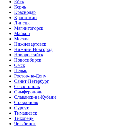
Ейск
Керчь
Краснодар
Кропоткин
Липецк
Магнитогорск
Майкоп
Москва
Нижневартовск
Нижний Новгород
Новороссийск
Новосибирск
Омск
Пермь
Ростов-на-Дону
Санкт-Петербург
Севастополь
Симферополь
Славянск-на-Кубани
Ставрополь
Сургут
Тимашевск
Тихорецк
Челябинск