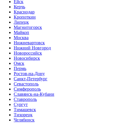
Ейск
Керчь
Краснодар
Кропоткин
Липецк
Магнитогорск
Майкоп
Москва
Нижневартовск
Нижний Новгород
Новороссийск
Новосибирск
Омск
Пермь
Ростов-на-Дону
Санкт-Петербург
Севастополь
Симферополь
Славянск-на-Кубани
Ставрополь
Сургут
Тимашевск
Тихорецк
Челябинск