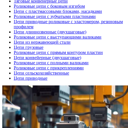
Тяговые конвейерные цепи
Роликовые цепи с боковым изгибом
Цепи с пластмассовыми блоками, насадками
Роликовые цепи с зубчатыми пластинами
Цепи приводные роликовые с эластомером, резиновым
профилем
Цепи длиннозвенные (двухшаговые)
Роликовые цепи с выступающими валиками
Цепи из нержавеющей стали
Цепи грузовые
Роликовые цепи с прямым контуром пластин
Цепи конвейерные (двухшаговые)
Роликовые цепи с полными валиками
Роликовые цепи с прикреплениями
Цепи сельскохозяйственные
Цепи приводные