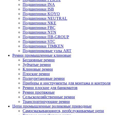
Подшипники INA
Подшипники ISB
Подшипники KOYO
Подшипники NEUTRAL
Подшипники NKE
Подшипники FBC
Подшипники NTN
Подшипники ПВ-GROUP
Подшипники STC
Подшипники TIMKEN
Подшипниковые узлы ART
Ремни промышленные клиновые
Бесшовные ремни
Зубчатые ремни
Клиновые ремни
Плоские ремни
Полиуретановые ремни
Приборы и инструменты для монтажа и контроля
Ремни плоские для банкоматов
Ремни протяжные
Сельскохозяйственные ремни
Транспортирующие ремни
Цепи промышленные роликовые приводные
Самосмазывающиеся, необслуживаемые цепи