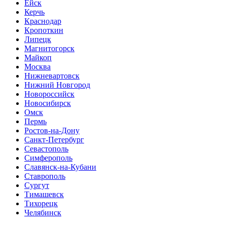
Ейск
Керчь
Краснодар
Кропоткин
Липецк
Магнитогорск
Майкоп
Москва
Нижневартовск
Нижний Новгород
Новороссийск
Новосибирск
Омск
Пермь
Ростов-на-Дону
Санкт-Петербург
Севастополь
Симферополь
Славянск-на-Кубани
Ставрополь
Сургут
Тимашевск
Тихорецк
Челябинск