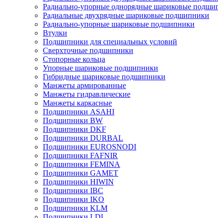
Радиально-упорные однорядные шариковые подши
Радиальные двухрядные шариковые подшипники
Радиально-упорные шариковые подшипники
Втулки
Подшипники для специальных условий
Сверхточные подшипники
Стопорные кольца
Упорные шариковые подшипники
Гибридные шариковые подшипники
Манжеты армированные
Манжеты гидравлические
Манжеты каркасные
Подшипники ASAHI
Подшипники BW
Подшипники DKF
Подшипники DURBAL
Подшипники EUROSNODI
Подшипники FAFNIR
Подшипники FEMINA
Подшипники GAMET
Подшипники HIWIN
Подшипники IBC
Подшипники IKO
Подшипники KLM
Подшипники LDI