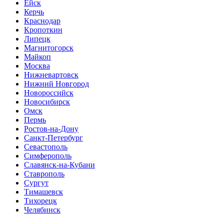
Ейск
Керчь
Краснодар
Кропоткин
Липецк
Магнитогорск
Майкоп
Москва
Нижневартовск
Нижний Новгород
Новороссийск
Новосибирск
Омск
Пермь
Ростов-на-Дону
Санкт-Петербург
Севастополь
Симферополь
Славянск-на-Кубани
Ставрополь
Сургут
Тимашевск
Тихорецк
Челябинск