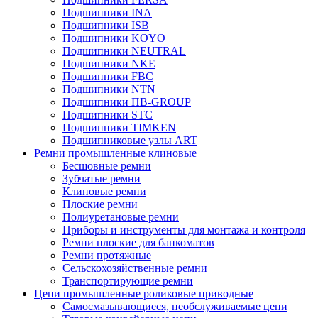
Подшипники INA
Подшипники ISB
Подшипники KOYO
Подшипники NEUTRAL
Подшипники NKE
Подшипники FBC
Подшипники NTN
Подшипники ПВ-GROUP
Подшипники STC
Подшипники TIMKEN
Подшипниковые узлы ART
Ремни промышленные клиновые
Бесшовные ремни
Зубчатые ремни
Клиновые ремни
Плоские ремни
Полиуретановые ремни
Приборы и инструменты для монтажа и контроля
Ремни плоские для банкоматов
Ремни протяжные
Сельскохозяйственные ремни
Транспортирующие ремни
Цепи промышленные роликовые приводные
Самосмазывающиеся, необслуживаемые цепи