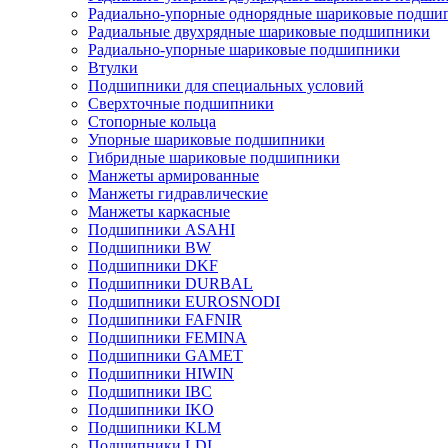
Радиально-упорные однорядные шариковые подши
Радиальные двухрядные шариковые подшипники
Радиально-упорные шариковые подшипники
Втулки
Подшипники для специальных условий
Сверхточные подшипники
Стопорные кольца
Упорные шариковые подшипники
Гибридные шариковые подшипники
Манжеты армированные
Манжеты гидравлические
Манжеты каркасные
Подшипники ASAHI
Подшипники BW
Подшипники DKF
Подшипники DURBAL
Подшипники EUROSNODI
Подшипники FAFNIR
Подшипники FEMINA
Подшипники GAMET
Подшипники HIWIN
Подшипники IBC
Подшипники IKO
Подшипники KLM
Подшипники LDI