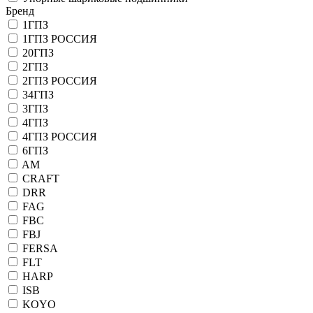
Бренд
1ГПЗ
1ГПЗ РОССИЯ
20ГПЗ
2ГПЗ
2ГПЗ РОССИЯ
34ГПЗ
3ГПЗ
4ГПЗ
4ГПЗ РОССИЯ
6ГПЗ
AM
CRAFT
DRR
FAG
FBC
FBJ
FERSA
FLT
HARP
ISB
KOYO