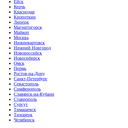
Ейск
Керчь
Краснодар
Кропоткин
Липецк
Магнитогорск
Майкоп
Москва
Нижневартовск
Нижний Новгород
Новороссийск
Новосибирск
Омск
Пермь
Ростов-на-Дону
Санкт-Петербург
Севастополь
Симферополь
Славянск-на-Кубани
Ставрополь
Сургут
Тимашевск
Тихорецк
Челябинск