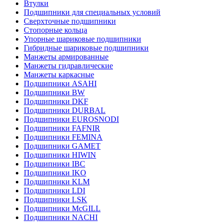
Втулки
Подшипники для специальных условий
Сверхточные подшипники
Стопорные кольца
Упорные шариковые подшипники
Гибридные шариковые подшипники
Манжеты армированные
Манжеты гидравлические
Манжеты каркасные
Подшипники ASAHI
Подшипники BW
Подшипники DKF
Подшипники DURBAL
Подшипники EUROSNODI
Подшипники FAFNIR
Подшипники FEMINA
Подшипники GAMET
Подшипники HIWIN
Подшипники IBC
Подшипники IKO
Подшипники KLM
Подшипники LDI
Подшипники LSK
Подшипники McGILL
Подшипники NACHI