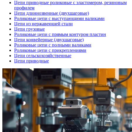
Цепи приводные роликовые с эластомером, резиновым
профилем
Цепи длиннозвенные (двухшаговые)
Роликовые цепи с выступающими валиками
Цепи из нержавеющей стали
Цепи грузовые
Роликовые цепи с прямым контуром пластин
Цепи конвейерные (двухшаговые)
Роликовые цепи с полными валиками
Роликовые цепи с прикреплениями
Цепи сельскохозяйственные
Цепи приводные