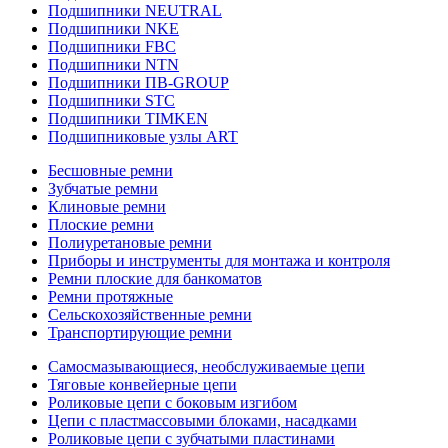
Подшипники NEUTRAL
Подшипники NKE
Подшипники FBC
Подшипники NTN
Подшипники ПВ-GROUP
Подшипники STC
Подшипники TIMKEN
Подшипниковые узлы ART
Бесшовные ремни
Зубчатые ремни
Клиновые ремни
Плоские ремни
Полиуретановые ремни
Приборы и инструменты для монтажа и контроля
Ремни плоские для банкоматов
Ремни протяжные
Сельскохозяйственные ремни
Транспортирующие ремни
Самосмазывающиеся, необслуживаемые цепи
Тяговые конвейерные цепи
Роликовые цепи с боковым изгибом
Цепи с пластмассовыми блоками, насадками
Роликовые цепи с зубчатыми пластинами