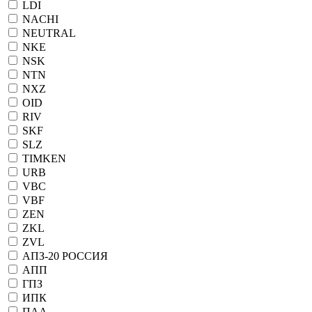
LDI
NACHI
NEUTRAL
NKE
NSK
NTN
NXZ
OID
RIV
SKF
SLZ
TIMKEN
URB
VBC
VBF
ZEN
ZKL
ZVL
АПЗ-20 РОССИЯ
АПП
ГПЗ
ИПК
ПАА