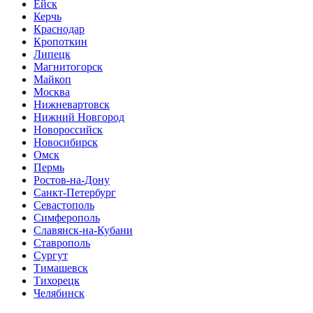
Ейск
Керчь
Краснодар
Кропоткин
Липецк
Магнитогорск
Майкоп
Москва
Нижневартовск
Нижний Новгород
Новороссийск
Новосибирск
Омск
Пермь
Ростов-на-Дону
Санкт-Петербург
Севастополь
Симферополь
Славянск-на-Кубани
Ставрополь
Сургут
Тимашевск
Тихорецк
Челябинск