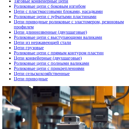
Тяговые конвейерные цепи
Роликовые цепи с боковым изгибом
Цепи с пластмассовыми блоками, насадками
Роликовые цепи с зубчатыми пластинами
Цепи приводные роликовые с эластомером, резиновым
профилем
Цепи длиннозвенные (двухшаговые)
Роликовые цепи с выступающими валиками
Цепи из нержавеющей стали
Цепи грузовые
Роликовые цепи с прямым контуром пластин
Цепи конвейерные (двухшаговые)
Роликовые цепи с полными валиками
Роликовые цепи с прикреплениями
Цепи сельскохозяйственные
Цепи приводные