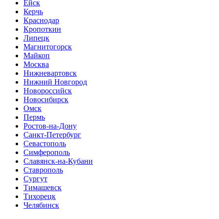
Ейск
Керчь
Краснодар
Кропоткин
Липецк
Магнитогорск
Майкоп
Москва
Нижневартовск
Нижний Новгород
Новороссийск
Новосибирск
Омск
Пермь
Ростов-на-Дону
Санкт-Петербург
Севастополь
Симферополь
Славянск-на-Кубани
Ставрополь
Сургут
Тимашевск
Тихорецк
Челябинск