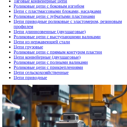
Тяговые конвейерные цепи
Роликовые цепи с боковым изгибом
Цепи с пластмассовыми блоками, насадками
Роликовые цепи с зубчатыми пластинами
Цепи приводные роликовые с эластомером, резиновым
профилем
Цепи длиннозвенные (двухшаговые)
Роликовые цепи с выступающими валиками
Цепи из нержавеющей стали
Цепи грузовые
Роликовые цепи с прямым контуром пластин
Цепи конвейерные (двухшаговые)
Роликовые цепи с полными валиками
Роликовые цепи с прикреплениями
Цепи сельскохозяйственные
Цепи приводные