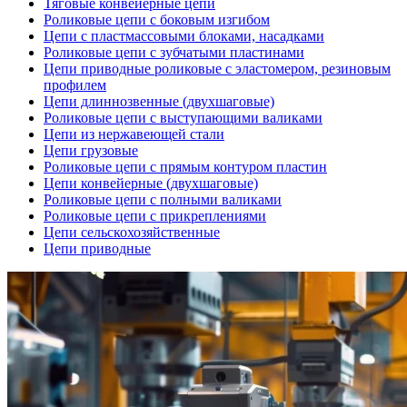
Тяговые конвейерные цепи
Роликовые цепи с боковым изгибом
Цепи с пластмассовыми блоками, насадками
Роликовые цепи с зубчатыми пластинами
Цепи приводные роликовые с эластомером, резиновым
профилем
Цепи длиннозвенные (двухшаговые)
Роликовые цепи с выступающими валиками
Цепи из нержавеющей стали
Цепи грузовые
Роликовые цепи с прямым контуром пластин
Цепи конвейерные (двухшаговые)
Роликовые цепи с полными валиками
Роликовые цепи с прикреплениями
Цепи сельскохозяйственные
Цепи приводные