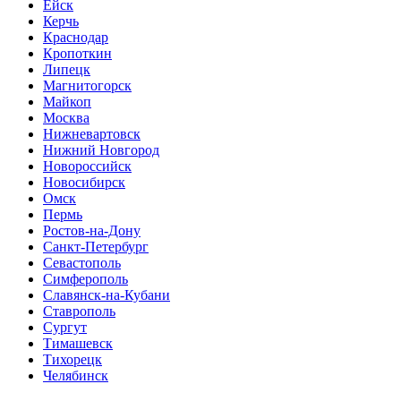
Ейск
Керчь
Краснодар
Кропоткин
Липецк
Магнитогорск
Майкоп
Москва
Нижневартовск
Нижний Новгород
Новороссийск
Новосибирск
Омск
Пермь
Ростов-на-Дону
Санкт-Петербург
Севастополь
Симферополь
Славянск-на-Кубани
Ставрополь
Сургут
Тимашевск
Тихорецк
Челябинск