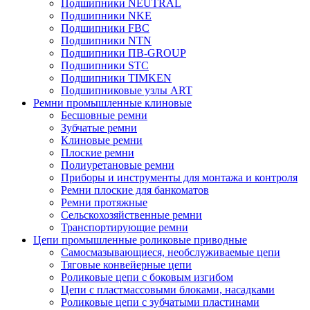
Подшипники NEUTRAL
Подшипники NKE
Подшипники FBC
Подшипники NTN
Подшипники ПВ-GROUP
Подшипники STC
Подшипники TIMKEN
Подшипниковые узлы ART
Ремни промышленные клиновые
Бесшовные ремни
Зубчатые ремни
Клиновые ремни
Плоские ремни
Полиуретановые ремни
Приборы и инструменты для монтажа и контроля
Ремни плоские для банкоматов
Ремни протяжные
Сельскохозяйственные ремни
Транспортирующие ремни
Цепи промышленные роликовые приводные
Самосмазывающиеся, необслуживаемые цепи
Тяговые конвейерные цепи
Роликовые цепи с боковым изгибом
Цепи с пластмассовыми блоками, насадками
Роликовые цепи с зубчатыми пластинами