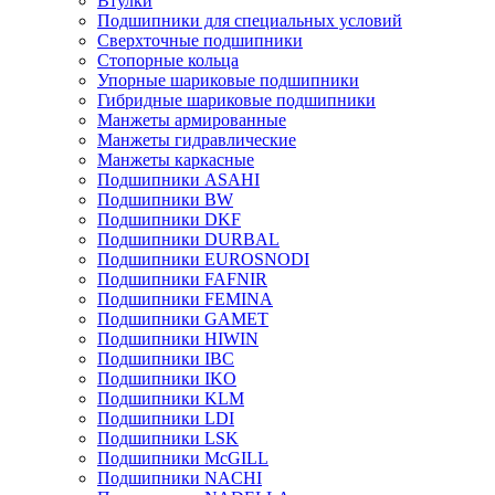
Втулки
Подшипники для специальных условий
Сверхточные подшипники
Стопорные кольца
Упорные шариковые подшипники
Гибридные шариковые подшипники
Манжеты армированные
Манжеты гидравлические
Манжеты каркасные
Подшипники ASAHI
Подшипники BW
Подшипники DKF
Подшипники DURBAL
Подшипники EUROSNODI
Подшипники FAFNIR
Подшипники FEMINA
Подшипники GAMET
Подшипники HIWIN
Подшипники IBC
Подшипники IKO
Подшипники KLM
Подшипники LDI
Подшипники LSK
Подшипники McGILL
Подшипники NACHI