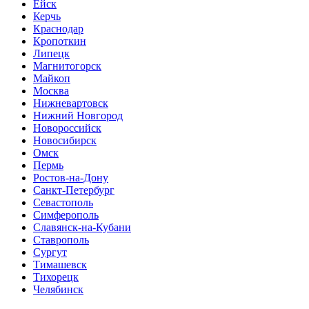
Ейск
Керчь
Краснодар
Кропоткин
Липецк
Магнитогорск
Майкоп
Москва
Нижневартовск
Нижний Новгород
Новороссийск
Новосибирск
Омск
Пермь
Ростов-на-Дону
Санкт-Петербург
Севастополь
Симферополь
Славянск-на-Кубани
Ставрополь
Сургут
Тимашевск
Тихорецк
Челябинск