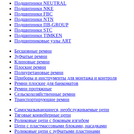
Подшипники NEUTRAL
Подшипники NKE
Подшипники FBC
Подшипники NTN
Подшипники ПВ-GROUP
Подшипники STC
Подшипники TIMKEN
Подшипниковые узлы ART
Бесшовные ремни
Зубчатые ремни
Клиновые ремни
Плоские ремни
Полиуретановые ремни
Приборы и инструменты для монтажа и контроля
Ремни плоские для банкоматов
Ремни протяжные
Сельскохозяйственные ремни
Транспортирующие ремни
Самосмазывающиеся, необслуживаемые цепи
Тяговые конвейерные цепи
Роликовые цепи с боковым изгибом
Цепи с пластмассовыми блоками, насадками
Роликовые цепи с зубчатыми пластинами