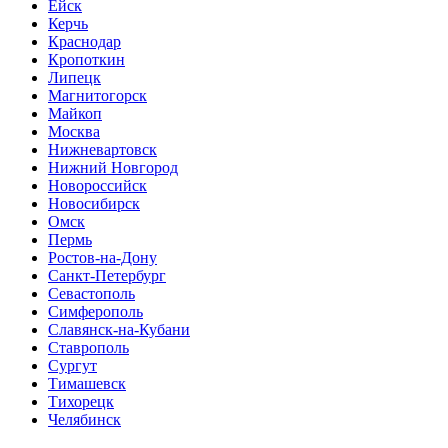
Ейск
Керчь
Краснодар
Кропоткин
Липецк
Магнитогорск
Майкоп
Москва
Нижневартовск
Нижний Новгород
Новороссийск
Новосибирск
Омск
Пермь
Ростов-на-Дону
Санкт-Петербург
Севастополь
Симферополь
Славянск-на-Кубани
Ставрополь
Сургут
Тимашевск
Тихорецк
Челябинск