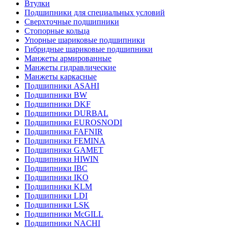
Втулки
Подшипники для специальных условий
Сверхточные подшипники
Стопорные кольца
Упорные шариковые подшипники
Гибридные шариковые подшипники
Манжеты армированные
Манжеты гидравлические
Манжеты каркасные
Подшипники ASAHI
Подшипники BW
Подшипники DKF
Подшипники DURBAL
Подшипники EUROSNODI
Подшипники FAFNIR
Подшипники FEMINA
Подшипники GAMET
Подшипники HIWIN
Подшипники IBC
Подшипники IKO
Подшипники KLM
Подшипники LDI
Подшипники LSK
Подшипники McGILL
Подшипники NACHI