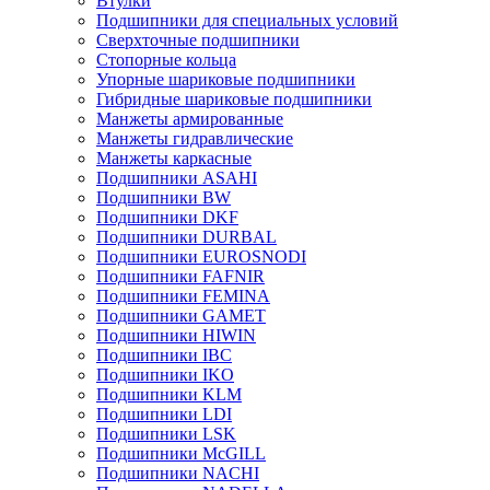
Втулки
Подшипники для специальных условий
Сверхточные подшипники
Стопорные кольца
Упорные шариковые подшипники
Гибридные шариковые подшипники
Манжеты армированные
Манжеты гидравлические
Манжеты каркасные
Подшипники ASAHI
Подшипники BW
Подшипники DKF
Подшипники DURBAL
Подшипники EUROSNODI
Подшипники FAFNIR
Подшипники FEMINA
Подшипники GAMET
Подшипники HIWIN
Подшипники IBC
Подшипники IKO
Подшипники KLM
Подшипники LDI
Подшипники LSK
Подшипники McGILL
Подшипники NACHI