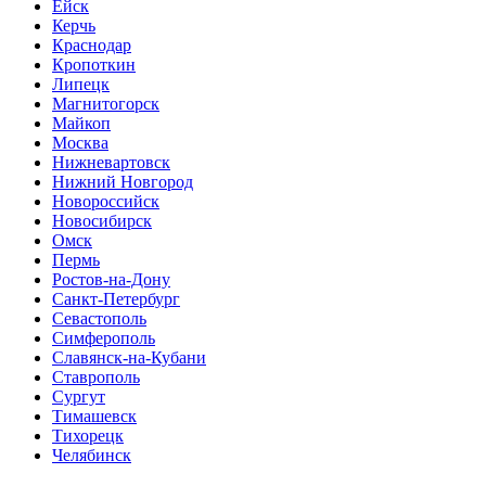
Ейск
Керчь
Краснодар
Кропоткин
Липецк
Магнитогорск
Майкоп
Москва
Нижневартовск
Нижний Новгород
Новороссийск
Новосибирск
Омск
Пермь
Ростов-на-Дону
Санкт-Петербург
Севастополь
Симферополь
Славянск-на-Кубани
Ставрополь
Сургут
Тимашевск
Тихорецк
Челябинск