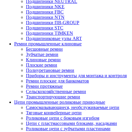
Подшипники NEUTRAL
Подшипники NKE
Подшипники FBC
Подшипники NTN
Подшипники ПВ-GROUP
Подшипники STC
Подшипники TIMKEN
Подшипниковые узлы ART
Ремни промышленные клиновые
Бесшовные ремни
Зубчатые ремни
Клиновые ремни
Плоские ремни
Полиуретановые ремни
Приборы и инструменты для монтажа и контроля
Ремни плоские для банкоматов
Ремни протяжные
Сельскохозяйственные ремни
Транспортирующие ремни
Цепи промышленные роликовые приводные
Самосмазывающиеся, необслуживаемые цепи
Тяговые конвейерные цепи
Роликовые цепи с боковым изгибом
Цепи с пластмассовыми блоками, насадками
Роликовые цепи с зубчатыми пластинами