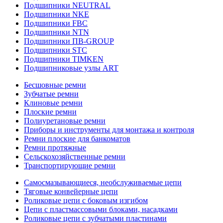
Подшипники NEUTRAL
Подшипники NKE
Подшипники FBC
Подшипники NTN
Подшипники ПВ-GROUP
Подшипники STC
Подшипники TIMKEN
Подшипниковые узлы ART
Бесшовные ремни
Зубчатые ремни
Клиновые ремни
Плоские ремни
Полиуретановые ремни
Приборы и инструменты для монтажа и контроля
Ремни плоские для банкоматов
Ремни протяжные
Сельскохозяйственные ремни
Транспортирующие ремни
Самосмазывающиеся, необслуживаемые цепи
Тяговые конвейерные цепи
Роликовые цепи с боковым изгибом
Цепи с пластмассовыми блоками, насадками
Роликовые цепи с зубчатыми пластинами