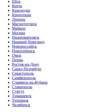
Ейск
Керчь
Краснодар
Кропоткин
Липецк
Магнитогорск
Майкоп
Москва
Нижневартовск
Нижний Новгород
Новороссийск
Новосибирск
Омск
Пермь
Ростов-на-Дону
Санкт-Петербург
Севастополь
Симферополь
Славянск-на-Кубани
Ставрополь
Сургут
Тимашевск
Тихорецк
Челябинск