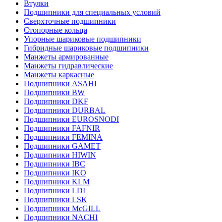
Втулки
Подшипники для специальных условий
Сверхточные подшипники
Стопорные кольца
Упорные шариковые подшипники
Гибридные шариковые подшипники
Манжеты армированные
Манжеты гидравлические
Манжеты каркасные
Подшипники ASAHI
Подшипники BW
Подшипники DKF
Подшипники DURBAL
Подшипники EUROSNODI
Подшипники FAFNIR
Подшипники FEMINA
Подшипники GAMET
Подшипники HIWIN
Подшипники IBC
Подшипники IKO
Подшипники KLM
Подшипники LDI
Подшипники LSK
Подшипники McGILL
Подшипники NACHI