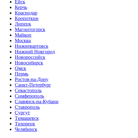
Ейск
Керчь
Краснодар
Кропоткин
Липецк
Магнитогорск
Майкоп
Москва
Нижневартовск
Нижний Новгород
Новороссийск
Новосибирск
Омск
Пермь
Ростов-на-Дону
Санкт-Петербург
Севастополь
Симферополь
Славянск-на-Кубани
Ставрополь
Сургут
Тимашевск
Тихорецк
Челябинск