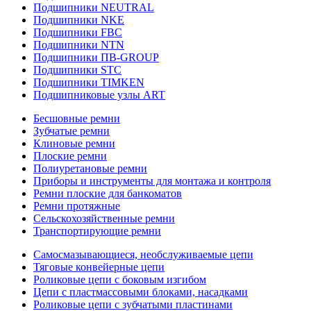
Подшипники NEUTRAL
Подшипники NKE
Подшипники FBC
Подшипники NTN
Подшипники ПВ-GROUP
Подшипники STC
Подшипники TIMKEN
Подшипниковые узлы ART
Бесшовные ремни
Зубчатые ремни
Клиновые ремни
Плоские ремни
Полиуретановые ремни
Приборы и инструменты для монтажа и контроля
Ремни плоские для банкоматов
Ремни протяжные
Сельскохозяйственные ремни
Транспортирующие ремни
Самосмазывающиеся, необслуживаемые цепи
Тяговые конвейерные цепи
Роликовые цепи с боковым изгибом
Цепи с пластмассовыми блоками, насадками
Роликовые цепи с зубчатыми пластинами