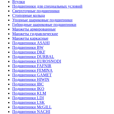
Втулки
Подшипники для специальных условий
Сверхточные подшипники
Стопорные кольца
Упорные шариковые подшипники
Гибридные шариковые подшипники
Манжеты армированные
Манжеты гидравлические
Манжеты каркасные
Подшипники ASAHI
Подшипники BW
Подшипники DKF
Подшипники DURBAL
Подшипники EUROSNODI
Подшипники FAFNIR
Подшипники FEMINA
Подшипники GAMET
Подшипники HIWIN
Подшипники IBC
Подшипники IKO
Подшипники KLM
Подшипники LDI
Подшипники LSK
Подшипники McGILL
Подшипники NACHI