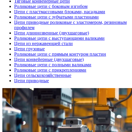
Тяговые конвейерные цепи
Роликовые цепи с боковым изгибом
Цепи с пластмассовыми блоками, насадками
Роликовые цепи с зубчатыми пластинами
Цепи приводные роликовые с эластомером, резиновым
профилем
Цепи длиннозвенные (двухшаговые)
Роликовые цепи с выступающими валиками
Цепи из нержавеющей стали
Цепи грузовые
Роликовые цепи с прямым контуром пластин
Цепи конвейерные (двухшаговые)
Роликовые цепи с полными валиками
Роликовые цепи с прикреплениями
Цепи сельскохозяйственные
Цепи приводные