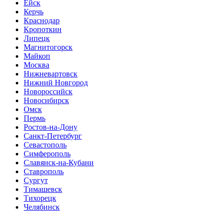
Ейск
Керчь
Краснодар
Кропоткин
Липецк
Магнитогорск
Майкоп
Москва
Нижневартовск
Нижний Новгород
Новороссийск
Новосибирск
Омск
Пермь
Ростов-на-Дону
Санкт-Петербург
Севастополь
Симферополь
Славянск-на-Кубани
Ставрополь
Сургут
Тимашевск
Тихорецк
Челябинск