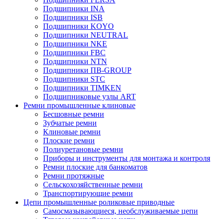
Подшипники INA
Подшипники ISB
Подшипники KOYO
Подшипники NEUTRAL
Подшипники NKE
Подшипники FBC
Подшипники NTN
Подшипники ПВ-GROUP
Подшипники STC
Подшипники TIMKEN
Подшипниковые узлы ART
Ремни промышленные клиновые
Бесшовные ремни
Зубчатые ремни
Клиновые ремни
Плоские ремни
Полиуретановые ремни
Приборы и инструменты для монтажа и контроля
Ремни плоские для банкоматов
Ремни протяжные
Сельскохозяйственные ремни
Транспортирующие ремни
Цепи промышленные роликовые приводные
Самосмазывающиеся, необслуживаемые цепи