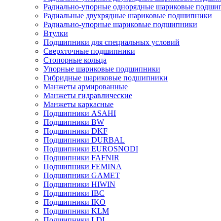
Радиально-упорные однорядные шариковые подши
Радиальные двухрядные шариковые подшипники
Радиально-упорные шариковые подшипники
Втулки
Подшипники для специальных условий
Сверхточные подшипники
Стопорные кольца
Упорные шариковые подшипники
Гибридные шариковые подшипники
Манжеты армированные
Манжеты гидравлические
Манжеты каркасные
Подшипники ASAHI
Подшипники BW
Подшипники DKF
Подшипники DURBAL
Подшипники EUROSNODI
Подшипники FAFNIR
Подшипники FEMINA
Подшипники GAMET
Подшипники HIWIN
Подшипники IBC
Подшипники IKO
Подшипники KLM
Подшипники LDI