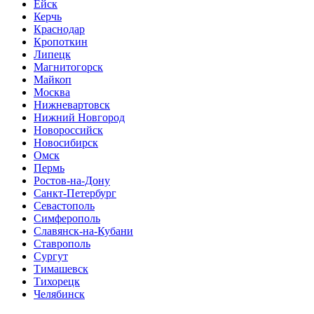
Ейск
Керчь
Краснодар
Кропоткин
Липецк
Магнитогорск
Майкоп
Москва
Нижневартовск
Нижний Новгород
Новороссийск
Новосибирск
Омск
Пермь
Ростов-на-Дону
Санкт-Петербург
Севастополь
Симферополь
Славянск-на-Кубани
Ставрополь
Сургут
Тимашевск
Тихорецк
Челябинск